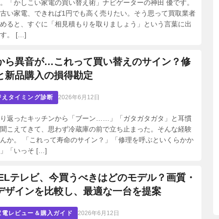
。「かしこい家電の買い替え術」ナビゲーターの神田 優です。
古い家電、できれば1円でも高く売りたい。そう思って買取業者
めると、すぐに「相見積もりを取りましょう」という言葉に出
。 […]
から異音が…これって買い替えのサイン？修
と新品購入の損得勘定
替えタイミング診断
2026年6月12日
り返ったキッチンから「ブーン……」「ガタガタガタ」と耳慣
聞こえてきて、思わず冷蔵庫の前で立ち止まった。そんな経験
んか。 「これって寿命のサイン？」「修理を呼ぶといくらかか
」「いっそ […]
機ELテレビ、今買うべきはどのモデル？画質・
デザインを比較し、最適な一台を提案
家電レビュー＆購入ガイド
2026年6月12日