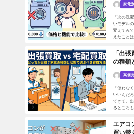
家電
「次の洗濯
いモデルの
変えてみて
えたことは
「出張
の種類
高価
「使わなく
いいんだろ
てきて、出
るところも
エアコ
買い替