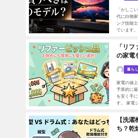
「かしこい
代に白物家
ング技能士
ています。 
「リフ
の家電
暮ら
家電の値上
予算的に厳
を安く手に
す。 家電ジ
【洗濯
ち？乾