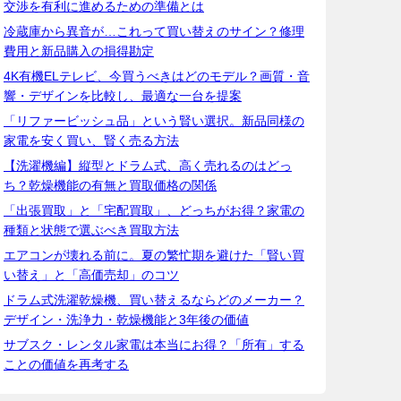
交渉を有利に進めるための準備とは
冷蔵庫から異音が…これって買い替えのサイン？修理
費用と新品購入の損得勘定
4K有機ELテレビ、今買うべきはどのモデル？画質・音
響・デザインを比較し、最適な一台を提案
「リファービッシュ品」という賢い選択。新品同様の
家電を安く買い、賢く売る方法
【洗濯機編】縦型とドラム式、高く売れるのはどっ
ち？乾燥機能の有無と買取価格の関係
「出張買取」と「宅配買取」、どっちがお得？家電の
種類と状態で選ぶべき買取方法
エアコンが壊れる前に。夏の繁忙期を避けた「賢い買
い替え」と「高価売却」のコツ
ドラム式洗濯乾燥機、買い替えるならどのメーカー？
デザイン・洗浄力・乾燥機能と3年後の価値
サブスク・レンタル家電は本当にお得？「所有」する
ことの価値を再考する