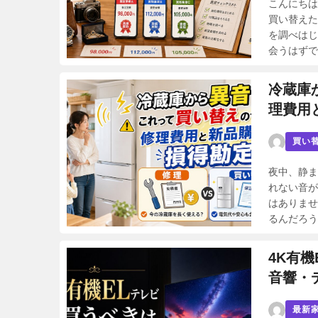
こんにちは
買い替えた
を調べはじ
会うはずです
冷蔵庫
理費用
買い
夜中、静ま
れない音が
はありませ
るんだろう
4K有
音響・
最新