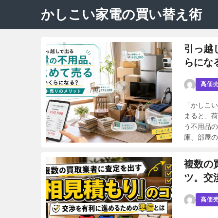
かしこい家電の買い替え術
引っ越
らにな
高価
「かしこい
まると、荷
う不用品の
庫、部屋の
複数の
ツ。交
高価