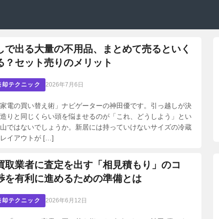
しで出る大量の不用品、まとめて売るといく
る？セット売りのメリット
売却テクニック
2026年7月6日
家電の買い替え術」ナビゲーターの神田優です。引っ越しが決
造りと同じくらい頭を悩ませるのが「これ、どうしよう」とい
山ではないでしょうか。新居には持っていけないサイズの冷蔵
レイアウトが […]
買取業者に査定を出す「相見積もり」のコ
渉を有利に進めるための準備とは
売却テクニック
2026年6月12日