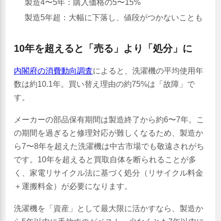
製造4〜5年：購入価格の5〜15%
製造5年超：大幅に下落し、値段がつかないことも
10年を超えると「売る」より「処分」に
内閣府の消費動向調査
によると、洗濯機の平均使用年
数は約10.1年。買い替え理由の約75%は「故障」で
す。
メーカーの部品保有期間は製造終了から約6〜7年。こ
の期間を過ぎると修理対応が難しくなるため、製造か
ら7〜8年を超えた洗濯機は中古市場でも敬遠されがち
です。10年を超えると買取自体を断られることが多
く、家電リサイクル法に基づく処分（リサイクル料金
＋運搬料金）が必要になります。
洗濯機を「資産」として最大限に活かすなら、製造か