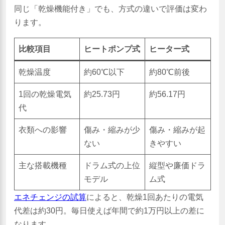
同じ「乾燥機能付き」でも、方式の違いで評価は変わ
ります。
比較項目
ヒートポンプ式
ヒーター式
乾燥温度
約60℃以下
約80℃前後
1回の乾燥電気
約25.73円
約56.17円
代
衣類への影響
傷み・縮みが少
傷み・縮みが起
ない
きやすい
主な搭載機種
ドラム式の上位
縦型や廉価ドラ
モデル
ム式
エネチェンジの試算
によると、乾燥1回あたりの電気
代差は約30円。毎日使えば年間で約1万円以上の差に
なります。