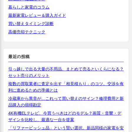
暮らしと家電のコラム
最新家電レビュー＆購入ガイド
買い替えタイミング診断
高価売却テクニック
最近の投稿
引っ越しで出る大量の不用品、まとめて売るといくらになる？
セット売りのメリット
複数の買取業者に査定を出す「相見積もり」のコツ。交渉を有
利に進めるための準備とは
冷蔵庫から異音が…これって買い替えのサイン？修理費用と新
品購入の損得勘定
4K有機ELテレビ、今買うべきはどのモデル？画質・音響・デ
ザインを比較し、最適な一台を提案
「リファービッシュ品」という賢い選択。新品同様の家電を安