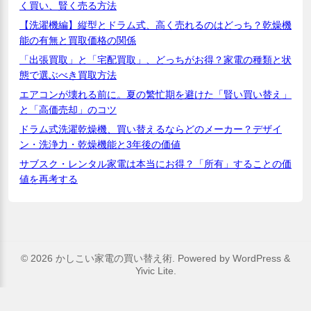
く買い、賢く売る方法
【洗濯機編】縦型とドラム式、高く売れるのはどっち？乾燥機
能の有無と買取価格の関係
「出張買取」と「宅配買取」、どっちがお得？家電の種類と状
態で選ぶべき買取方法
エアコンが壊れる前に。夏の繁忙期を避けた「賢い買い替え」
と「高価売却」のコツ
ドラム式洗濯乾燥機、買い替えるならどのメーカー？デザイ
ン・洗浄力・乾燥機能と3年後の価値
サブスク・レンタル家電は本当にお得？「所有」することの価
値を再考する
© 2026 かしこい家電の買い替え術. Powered by WordPress &
Yivic Lite.