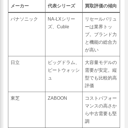
メーカー
代表シリーズ
買取評価の傾向
パナソニック
NA-LXシリー
リセールバリュ
ズ、Cuble
ーは業界トッ
プ。ブランド力
と機能の総合力
が高い
日立
ビッグドラム、
大容量モデルの
ビートウォッシ
需要が安定。縦
ュ
型でも比較的高
評価
東芝
ZABOON
コストパフォー
マンスの高さか
ら中古需要も堅
調