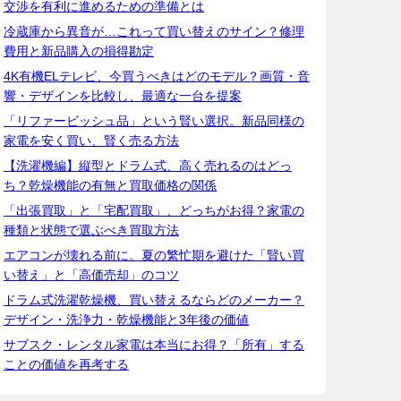
交渉を有利に進めるための準備とは
冷蔵庫から異音が…これって買い替えのサイン？修理
費用と新品購入の損得勘定
4K有機ELテレビ、今買うべきはどのモデル？画質・音
響・デザインを比較し、最適な一台を提案
「リファービッシュ品」という賢い選択。新品同様の
家電を安く買い、賢く売る方法
【洗濯機編】縦型とドラム式、高く売れるのはどっ
ち？乾燥機能の有無と買取価格の関係
「出張買取」と「宅配買取」、どっちがお得？家電の
種類と状態で選ぶべき買取方法
エアコンが壊れる前に。夏の繁忙期を避けた「賢い買
い替え」と「高価売却」のコツ
ドラム式洗濯乾燥機、買い替えるならどのメーカー？
デザイン・洗浄力・乾燥機能と3年後の価値
サブスク・レンタル家電は本当にお得？「所有」する
ことの価値を再考する